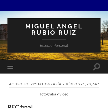
MIGUEL ANGEL
RUBIO RUIZ
Espacio Personal
Altern
Alternar
el
el
campo
menú
de
móvil
búsqu
ACTIFOLIO:
221 FOTOGRAFÍA Y VÍDEO 221_20_647
Fotografía y vídeo
PEC final