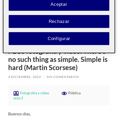
Miguel Angel Rubio Ruiz
Aceptar
221 Fotografía y vídeo 221_20_647
Rechazar
Configurar
PEC3 fotografía y vídeo. There’s
no such thing as simple. Simple is
hard (Martin Scorsese)
4 DICIEMBRE, 2022
/
SIN COMENTARIOS
Fotografía y vídeo
Pública
aula 2
Buenos dias,